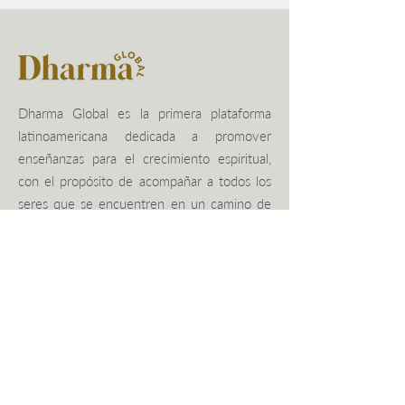
Dharma Global es la primera plataforma
latinoamericana dedicada a promover
enseñanzas para el crecimiento espiritual,
con el propósito de acompañar a todos los
seres que se encuentren en un camino de
autoconocimiento, o desean iniciar uno,
hacia el despertar de la consciencia y la paz
interior.
Opciones
Políticas de privacidad
​Términos y condiciones
Copyright