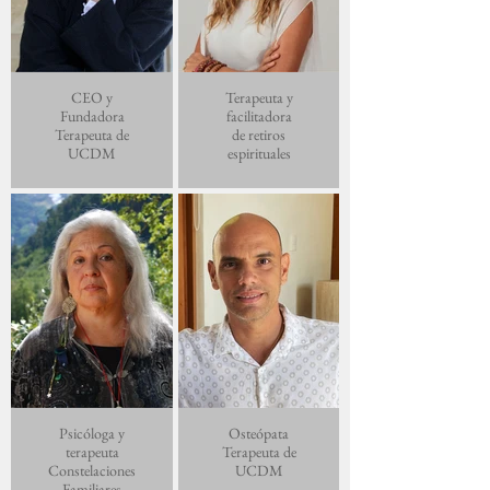
CEO y
Terapeuta y
Fundadora
facilitadora
Terapeuta de
de retiros
UCDM
espirituales
Psicóloga y
Osteópata
terapeuta
Terapeuta de
Constelaciones
UCDM
Familiares