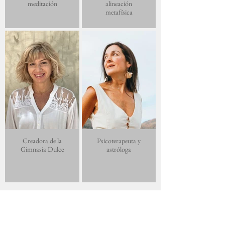
meditación
alineación
metafísica
Creadora de la
Psicoterapeuta y
Gimnasia Dulce
astróloga