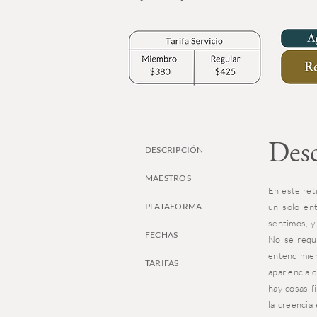
Desc
DESCRIPCIÓN
MAESTROS
En este ret
PLATAFORMA
un solo en
sentimos, y
FECHAS
No se requi
entendimien
TARIFAS
apariencia d
hay cosas f
la creencia