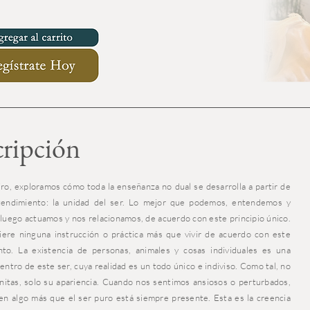
ripción
iro, exploramos cómo toda la enseñanza no dual se desarrolla a partir de
tendimiento: la unidad del ser. Lo mejor que podemos, entendemos y
 luego actuamos y nos relacionamos, de acuerdo con este principio único.
ere ninguna instrucción o práctica más que vivir de acuerdo con este
to. La existencia de personas, animales y cosas individuales es una
entro de este ser, cuya realidad es un todo único e indiviso. Como tal, no
initas, solo su apariencia. Cuando nos sentimos ansiosos o perturbados,
 en algo más que el ser puro está siempre presente. Esta es la creencia