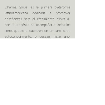
Dharma Global es la primera plataforma
latinoamericana dedicada a promover
enseñanzas para el crecimiento espiritual,
con el propósito de acompañar a todos los
seres que se encuentren en un camino de
autoconocimiento, o desean iniciar uno,
hacia el despertar de la consciencia y la paz
interior.
Opciones
Políticas de privacidad
​Términos y condiciones
Copyright