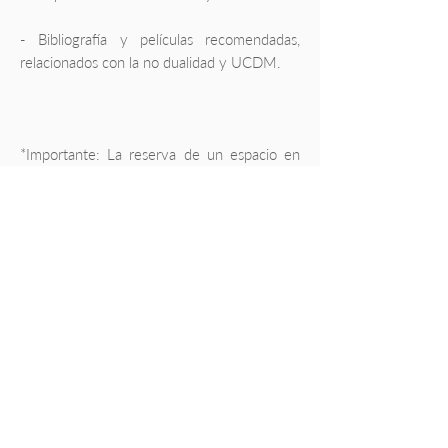
- Bibliografía y películas recomendadas,
relacionados con la no dualidad y UCDM.
*Importante: La reserva de un espacio en
este taller incluye únicamente el acceso al
evento que esté reservando. Por el
momento, las reservas para cada taller se
realizarán de forma independiente.
Calendario
Miércoles 9 de marzo
Hora: 6:30 PM – 7:30 PM. (Hora de
CDMX)
Taller